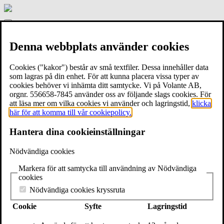
Gamla
stans
Meny
bokhandel
Start
Denna webbplats använder cookies
Om bokhandeln
Händer här
Hyra Gamla stans bokhandel
Cookies ("kakor") består av små textfiler. Dessa innehåller data
Kontakt
som lagras på din enhet. För att kunna placera vissa typer av
cookies behöver vi inhämta ditt samtycke. Vi på Volante AB,
Release för Kajsa Gordans Ha en bra dag!
orgnr. 556658-7845 använder oss av följande slags cookies. För
att läsa mer om vilka cookies vi använder och lagringstid,
klicka
här för att komma till vår cookiepolicy.
Onsdag 26 april kl. 18-00-20.00
Hantera dina cookieinställningar
Välkommen på release för Kajsa Gordans första roman för vuxna!
Nödvändiga cookies
Ha en bra dag!
är en hjärtevärmande roman om undangömda
Markera för att samtycka till användning av Nödvändiga
drömmar, oväntad vänskap och en 50-årsfest som alla sent ska
cookies
glömma. Missa inte chansen att lyssna på författaren och köpa hem
ett signerat ex!
Nödvändiga cookies kryssruta
Om boken:
Cookie
Syfte
Lagringstid
En hjärtevärmande roman om undangömda drömmar, oväntad