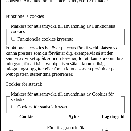
consents
Används för att hantera samtycke
12 månader
vänskap och en 50-årsfest som alla sent ska glömma.
Snart 50-åriga Vivi jobbar i kundtjänsten på Stintans brödfabrik.
Funktionella cookies
Hon kan sitt jobb och har tid att tänka på annat under tiden, men
samtidigt gror en längtan efter något mer och hon sörjer i hemlighet
Markera för att samtycka till användning av Funktionella
de barn hon aldrig fick. Hemma i hyreshuset i Bagarmossen träffar
cookies
Vivi konstnären Aliza, som absolut vill ha med alla på att omvandla
Funktionella cookies kryssruta
lägenheterna till bostadsrätter. Vivi varken vill eller har råd med det,
fast hur ska hon våga stå upp mot den påstridiga Aliza? Som om inte
Funktionella cookies behöver placeras för att webbplatsen ska
det vore nog närmar sig 50-årsdagen med stormsteg, och kraven på
kunna prestera som du förväntar dig, exempelvis så att den
att ha en stor fest. Men vilka ska hon ens bjuda? Vivi bestämmer sig
känner av vilket språk som du föredrar, för att känna av om du är
för att lösa problemet med festen på ett minst sagt spektakulärt vis
inloggad, för att hålla webbplatsen säker, komma ihåg
och snart uppstår den ena förvecklingen efter den andra.
inloggningsuppgifter eller för att kunna sortera produkter på
webbplatsen utefter dina preferenser.
Kajsa Gordan
är en sedan många år hyllad barn- och
ungdomsförfattare.
Ha en bra dag!
är hennes första roman för
Cookies för statistik
vuxna.
Markera för att samtycka till användning av Cookies för
Våra evenemang är kostnadsfria att vara med på, men vi ser
statistik
förstås gärna att ni köper en bok när ni besöker oss!
Cookies för statistik kryssruta
26
apr 2023
Cookie
Syfte
Lagringstid
För att lagra och räkna
_ga
1 år