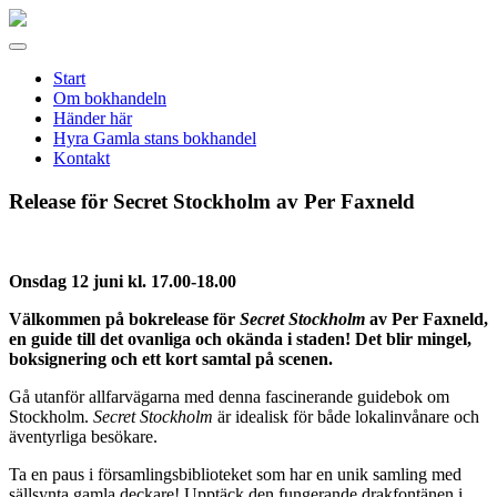
Gamla
stans
Meny
bokhandel
Start
Om bokhandeln
Händer här
Hyra Gamla stans bokhandel
Kontakt
Release för Secret Stockholm av Per Faxneld
Onsdag 12 juni kl. 17.00-18.00
Välkommen på bokrelease för
Secret Stockholm
av Per Faxneld,
en guide till det ovanliga och okända i staden! Det blir mingel,
boksignering och ett kort samtal på scenen.
Gå utanför allfarvägarna med denna fascinerande guidebok om
Stockholm.
Secret Stockholm
är idealisk för både lokalinvånare och
äventyrliga besökare.
Ta en paus i församlingsbiblioteket som har en unik samling med
sällsynta gamla deckare! Upptäck den fungerande drakfontänen i