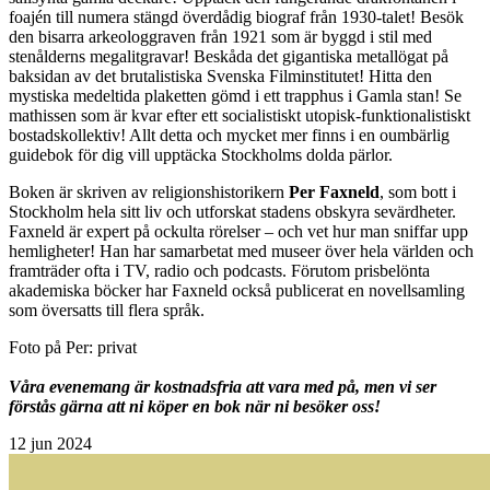
foajén till numera stängd överdådig biograf från 1930-talet! Besök
den bisarra arkeologgraven från 1921 som är byggd i stil med
stenålderns megalitgravar! Beskåda det gigantiska metallögat på
baksidan av det brutalistiska Svenska Filminstitutet! Hitta den
mystiska medeltida plaketten gömd i ett trapphus i Gamla stan! Se
mathissen som är kvar efter ett socialistiskt utopisk-funktionalistiskt
bostadskollektiv! Allt detta och mycket mer finns i en oumbärlig
guidebok för dig vill upptäcka Stockholms dolda pärlor.
Boken är skriven av religionshistorikern
Per Faxneld
, som bott i
Stockholm hela sitt liv och utforskat stadens obskyra sevärdheter.
Faxneld är expert på ockulta rörelser – och vet hur man sniffar upp
hemligheter! Han har samarbetat med museer över hela världen och
framträder ofta i TV, radio och podcasts. Förutom prisbelönta
akademiska böcker har Faxneld också publicerat en novellsamling
som översatts till flera språk.
Foto på Per: privat
Våra evenemang är kostnadsfria att vara med på, men vi ser
förstås gärna att ni köper en bok när ni besöker oss!
12
jun 2024