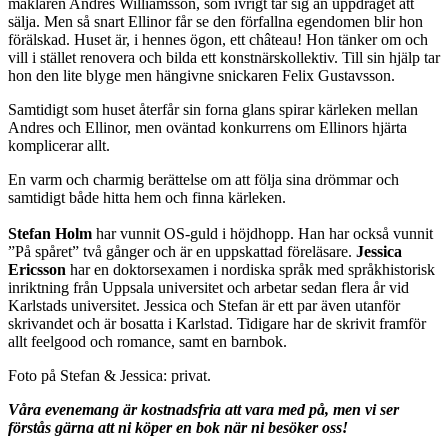
mäklaren Andres Williamsson, som ivrigt tar sig an uppdraget att
sälja. Men så snart Ellinor får se den förfallna egendomen blir hon
förälskad. Huset är, i hennes ögon, ett château! Hon tänker om och
vill i stället renovera och bilda ett konstnärskollektiv. Till sin hjälp tar
hon den lite blyge men hängivne snickaren Felix Gustavsson.
Samtidigt som huset återfår sin forna glans spirar kärleken mellan
Andres och Ellinor, men oväntad konkurrens om Ellinors hjärta
komplicerar allt.
En varm och charmig berättelse om att följa sina drömmar och
samtidigt både hitta hem och finna kärleken.
Stefan Holm
har vunnit OS-guld i höjdhopp. Han har också vunnit
”På spåret” två gånger och är en uppskattad föreläsare.
Jessica
Ericsson
har en doktorsexamen i nordiska språk med språkhistorisk
inriktning från Uppsala universitet och arbetar sedan flera år vid
Karlstads universitet. Jessica och Stefan är ett par även utanför
skrivandet och är bosatta i Karlstad. Tidigare har de skrivit framför
allt feelgood och romance, samt en barnbok.
Foto på Stefan & Jessica: privat.
Våra evenemang är kostnadsfria att vara med på, men vi ser
förstås gärna att ni köper en bok när ni besöker oss!