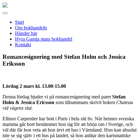
Gamla
stans
Meny
bokhandel
Start
Om bokhandeln
Händer här
Hyra Gamla stans bokhandel
Kontakt
Romancesignering med Stefan Holm och Jessica
Eriksson
Lördag 2 mars kl. 13.00-15.00
Denna lördag bjuder vi på romancesignering med paret
Stefan
Holm & Jessica Ericsson
som tillsammans skrivit boken
Chateau
vid vägens slut.
Ellinor Carpentier har bott i Paris i hela sitt liv. När hennes svenska
mamma går bort bestämmer hon sig för att börja om i Sverige, och
väl där får hon veta att hon ärvt ett hus i Värmland. Hon kan absolut
inte se sig själv i ett hus på landet, så hon anlitar den karismatiske