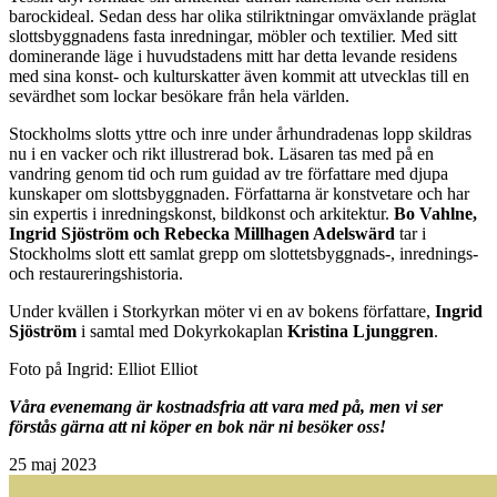
barockideal. Sedan dess har olika stilriktningar omväxlande präglat
slottsbyggnadens fasta inredningar, möbler och textilier. Med sitt
dominerande läge i huvudstadens mitt har detta levande residens
med sina konst- och kulturskatter även kommit att utvecklas till en
sevärdhet som lockar besökare från hela världen.
Stockholms
slotts yttre och inre under århundradenas lopp skildras
nu i en vacker och rikt illustrerad bok. Läsaren tas med på en
vandring genom tid och rum guidad av tre författare med djupa
kunskaper om slottsbyggnaden. Författarna är konstvetare och har
sin expertis i inredningskonst, bildkonst och arkitektur.
Bo Vahlne,
Ingrid Sjöström och Rebecka Millhagen Adelswärd
tar i
Stockholms
slott
ett samlat grepp om
slottets
byggnads-, inrednings-
och restaureringshistoria.
Under kvällen i Storkyrkan möter vi en av bokens författare,
Ingrid
Sjöström
i samtal med Dokyrkokaplan
Kristina Ljunggren
.
Foto på Ingrid: Elliot Elliot
Våra evenemang är kostnadsfria att vara med på, men vi ser
förstås gärna att ni köper en bok när ni besöker oss!
25
maj 2023