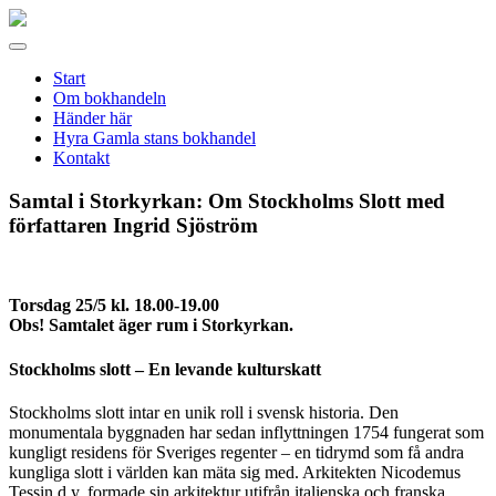
Gamla
stans
Meny
bokhandel
Start
Om bokhandeln
Händer här
Hyra Gamla stans bokhandel
Kontakt
Samtal i Storkyrkan: Om Stockholms Slott med
författaren Ingrid Sjöström
Torsdag 25/5 kl. 18.00-19.00
Obs! Samtalet äger rum i Storkyrkan.
Stockholms slott – En levande kulturskatt
Stockholms
slott
intar en unik roll i svensk historia. Den
monumentala byggnaden har sedan inflyttningen 1754 fungerat som
kungligt residens för Sveriges regenter – en tidrymd som få andra
kungliga
slott
i världen kan mäta sig med. Arkitekten Nicodemus
Tessin d.y. formade sin arkitektur utifrån italienska och franska