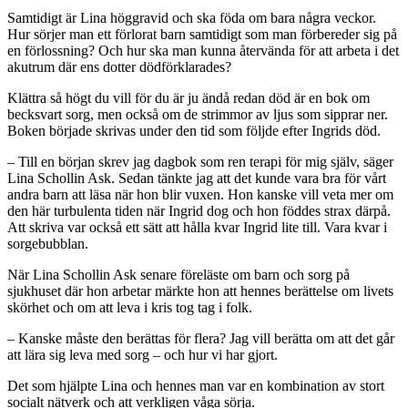
Samtidigt är Lina höggravid och ska föda om bara några veckor.
Hur sörjer man ett förlorat barn samtidigt som man förbereder sig på
en förlossning? Och hur ska man kunna återvända för att arbeta i det
akutrum där ens dotter dödförklarades?
Klättra så högt du vill för du är ju ändå redan död är en bok om
becksvart sorg, men också om de strimmor av ljus som sipprar ner.
Boken började skrivas under den tid som följde efter Ingrids död.
– Till en början skrev jag dagbok som ren terapi för mig själv, säger
Lina Schollin Ask. Sedan tänkte jag att det kunde vara bra för vårt
andra barn att läsa när hon blir vuxen. Hon kanske vill veta mer om
den här turbulenta tiden när Ingrid dog och hon föddes strax därpå.
Att skriva var också ett sätt att hålla kvar Ingrid lite till. Vara kvar i
sorgebubblan.
När Lina Schollin Ask senare föreläste om barn och sorg på
sjukhuset där hon arbetar märkte hon att hennes berättelse om livets
skörhet och om att leva i kris tog tag i folk.
– Kanske måste den berättas för flera? Jag vill berätta om att det går
att lära sig leva med sorg – och hur vi har gjort.
Det som hjälpte Lina och hennes man var en kombination av stort
socialt nätverk och att verkligen våga sörja.