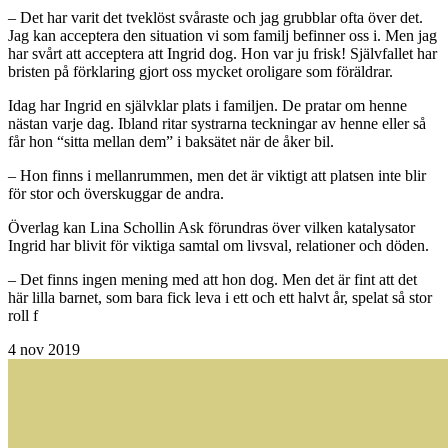
– Det har varit det tveklöst svåraste och jag grubblar ofta över det.
Jag kan acceptera den situation vi som familj befinner oss i. Men jag
har svårt att acceptera att Ingrid dog. Hon var ju frisk! Självfallet har
bristen på förklaring gjort oss mycket oroligare som föräldrar.
Idag har Ingrid en självklar plats i familjen. De pratar om henne
nästan varje dag. Ibland ritar systrarna teckningar av henne eller så
får hon “sitta mellan dem” i baksätet när de åker bil.
– Hon finns i mellanrummen, men det är viktigt att platsen inte blir
för stor och överskuggar de andra.
Överlag kan Lina Schollin Ask förundras över vilken katalysator
Ingrid har blivit för viktiga samtal om livsval, relationer och döden.
– Det finns ingen mening med att hon dog. Men det är fint att det
här lilla barnet, som bara fick leva i ett och ett halvt år, spelat så stor
roll f
4
nov 2019