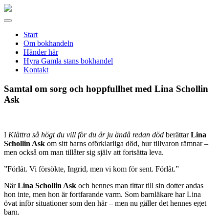
Gamla
stans
Meny
bokhandel
Start
Om bokhandeln
Händer här
Hyra Gamla stans bokhandel
Kontakt
Samtal om sorg och hoppfullhet med Lina Schollin
Ask
I
Klättra så högt du vill för du är ju ändå redan död
berättar
Lina
Schollin Ask
om sitt barns oförklarliga död, hur tillvaron rämnar –
men också om man tillåter sig själv att fortsätta leva.
”Förlåt. Vi försökte, Ingrid, men vi kom för sent. Förlåt.”
När
Lina Schollin Ask
och hennes man tittar till sin dotter andas
hon inte, men hon är fortfarande varm. Som barnläkare har Lina
övat inför situationer som den här – men nu gäller det hennes eget
barn.