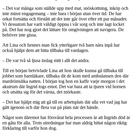
– Det var många som ställde upp med mat, snöskottning, inköp och
inte minst engagemang – inte bara i början utan över tid. De har
orkat fortsätta och förstått att det inte går över efter ett par månader.
Vi dessutom har varit väldigt öppna i vår sorg och inte lagt locket
på. Det har nog gjort det lättare för omgivningen att navigera. De
behöver inte gissa.
Att Lina och hennes man fick ytterligare två barn nära inpå har
också hjälpt dem att hitta tillbaka till vardagen.
– De var två så ljusa inslag mitt i allt det andra.
Till en början betvivlade Lina att hon skulle kunna gå tillbaka till
jobbet som barnläkare, tillbaka dit de kom med ambulansen den där
mardrömslika natten. I början tog hon en kaffe varje morgon i det
akutrum där Ingrid togs emot. Det var bara att ta tjuren vid hornen
och utsätta sig för det värsta, det mörkaste.
– Det har hjälpt mig att gå till en arbetsplats där alla vet vad jag har
gått igenom och där flera var på plats när det hände.
Något som däremot har försvårat hela processen är att Ingrids död är
en gåta för alla. Trots utredningar har man aldrig hittat någon riktig
förklaring till varför hon dog.