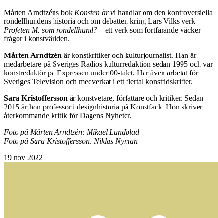
Mårten Arndtzéns bok
Konsten är v
i handlar om den kontroversiella
rondellhundens historia och om debatten kring Lars Vilks verk
Profeten M. som rondellhund?
– ett verk som fortfarande väcker
frågor i konstvärlden.
Mårten Arndtzén
är konstkritiker och kulturjournalist. Han är
medarbetare på Sveriges Radios kulturredaktion sedan 1995 och var
konstredaktör på Expressen under 00-talet. Har även arbetat för
Sveriges Television och medverkat i ett flertal konsttidskrifter.
Sara Kristoffersson
är konstvetare, författare och kritiker. Sedan
2015 är hon professor i designhistoria på Konstfack. Hon skriver
återkommande kritik för Dagens Nyheter.
Foto på Mårten Arndtzén: Mikael Lundblad
Foto på Sara Kristoffersson: Niklas Nyman
19
nov 2022