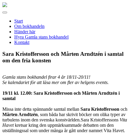
Gamla
stans
Meny
bokhandel
Start
Om bokhandeln
Händer här
Hyra Gamla stans bokhandel
Kontakt
Sara Kristoffersson och Mårten Arndtzén i samtal
om den fria konsten
Gamla stans bokhandel firar 4 år 18/11-20/11!
Se kalendariet för att läsa mer om fler av helgens events.
19/11 kl. 12.00: Sara Kristoffersson och Mårten Arndtzén i
samtal
Missa inte detta spännande samtal mellan
Sara Kristoffersson
och
Mårte
n Arndtzén
, som båda har skrivit böcker om olika typer av
turbulens inom den svenska konstvärlden.Sara Kristofferssons
Vita
Havet
kretsar kring den uppmärksammade debatten om den
utställningssal som under många år gått under namnet Vita Havet.