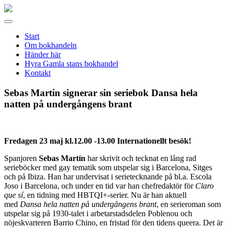
Gamla
stans
Meny
bokhandel
Start
Om bokhandeln
Händer här
Hyra Gamla stans bokhandel
Kontakt
Sebas Martín signerar sin seriebok Dansa hela
natten på undergångens brant
Fredagen 23 maj kl.12.00 -13.00 Internationellt besök!
Spanjoren
Sebas Martín
har skrivit och tecknat en lång rad
serieböcker med gay tematik som utspelar sig i Barcelona, Sitges
och på Ibiza. Han har undervisat i serietecknande på bl.a. Escola
Joso i Barcelona, och under en tid var han chefredaktör för
Claro
que sí
, en tidning med HBTQI+-serier. Nu är han aktuell
med
Dansa hela natten på undergångens brant
, en serieroman som
utspelar sig på 1930-talet i arbetarstadsdelen Poblenou och
nöjeskvarteren Barrio Chino, en fristad för den tidens queera. Det är