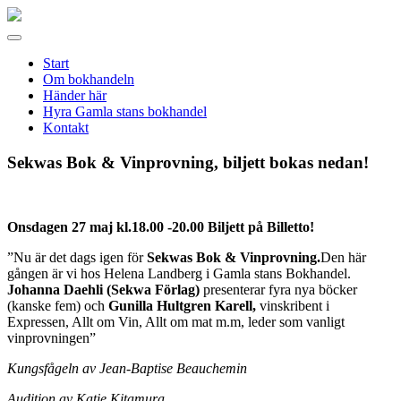
Gamla
stans
Meny
bokhandel
Start
Om bokhandeln
Händer här
Hyra Gamla stans bokhandel
Kontakt
Sekwas Bok & Vinprovning, biljett bokas nedan!
Onsdagen 27 maj kl.18.00 -20.00 Biljett på Billetto!
”Nu är det dags igen för
Sekwas Bok & Vinprovning.
Den här
gången är vi hos Helena Landberg i Gamla stans Bokhandel.
Johanna Daehli (Sekwa Förlag)
presenterar fyra nya böcker
(kanske fem) och
Gunilla Hultgren Karell,
vinskribent i
Expressen, Allt om Vin, Allt om mat m.m, leder som vanligt
vinprovningen”
Kungsfågeln av Jean-Baptise Beauchemin
Audition av Katie Kitamura