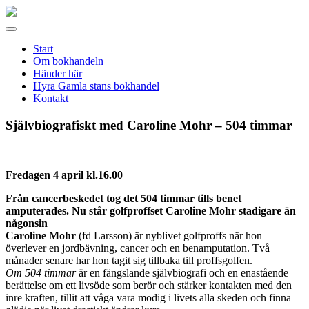
Gamla
stans
Meny
bokhandel
Start
Om bokhandeln
Händer här
Hyra Gamla stans bokhandel
Kontakt
Självbiografiskt med Caroline Mohr – 504 timmar
Fredagen 4 april kl.16.00
Från cancerbeskedet tog det 504 timmar tills benet
amputerades. Nu står golfproffset Caroline Mohr stadigare än
någonsin
Caroline Mohr
(fd Larsson) är nyblivet golfproffs när hon
överlever en jordbävning, cancer och en benamputation. Två
månader senare har hon tagit sig tillbaka till proffsgolfen.
Om 504 timmar
är en fängslande självbiografi och en enastående
berättelse om ett livsöde som berör och stärker kontakten med den
inre kraften, tillit att våga vara modig i livets alla skeden och finna