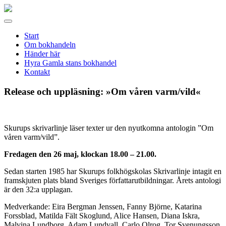
Gamla
stans
Meny
bokhandel
Start
Om bokhandeln
Händer här
Hyra Gamla stans bokhandel
Kontakt
Release och uppläsning: »Om våren varm/vild«
Skurups skrivarlinje läser texter ur den nyutkomna antologin ”Om
våren varm/vild”.
Fredagen den 26 maj, klockan 18.00 – 21.00.
Sedan starten 1985 har Skurups folkhögskolas Skrivarlinje intagit en
framskjuten plats bland Sveriges författarutbildningar. Årets antologi
är den 32:a upplagan.
Medverkande: Eira Bergman Jenssen, Fanny Björne, Katarina
Forssblad, Matilda Fält Skoglund, Alice Hansen, Diana Iskra,
Malvina Lundborg, Adam Lundvall, Carlo Olrog, Tor Svenungsson,