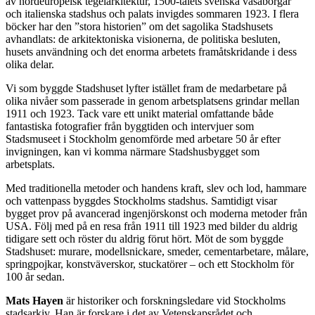
av nordeuropeisk tegelarkitektur, 1500-talets svenska vasaborgar
och italienska stadshus och palats invigdes sommaren 1923. I flera
böcker har den ”stora historien” om det sagolika Stadshusets
avhandlats: de arkitektoniska visionerna, de politiska besluten,
husets användning och det enorma arbetets framåtskridande i dess
olika delar.
Vi som byggde Stadshuset lyfter istället fram de medarbetare på
olika nivåer som passerade in genom arbetsplatsens grindar mellan
1911 och 1923. Tack vare ett unikt material omfattande både
fantastiska fotografier från byggtiden och intervjuer som
Stadsmuseet i Stockholm genomförde med arbetare 50 år efter
invigningen, kan vi komma närmare Stadshusbygget som
arbetsplats.
Med traditionella metoder och handens kraft, slev och lod, hammare
och vattenpass byggdes Stockholms stadshus. Samtidigt visar
bygget prov på avancerad ingenjörskonst och moderna metoder från
USA. Följ med på en resa från 1911 till 1923 med bilder du aldrig
tidigare sett och röster du aldrig förut hört. Möt de som byggde
Stadshuset: murare, modellsnickare, smeder, cementarbetare, målare,
springpojkar, konstväverskor, stuckatörer – och ett Stockholm för
100 år sedan.
Mats Hayen
är historiker och forskningsledare vid Stockholms
stadsarkiv. Han är forskare i det av Vetenskapsrådet och