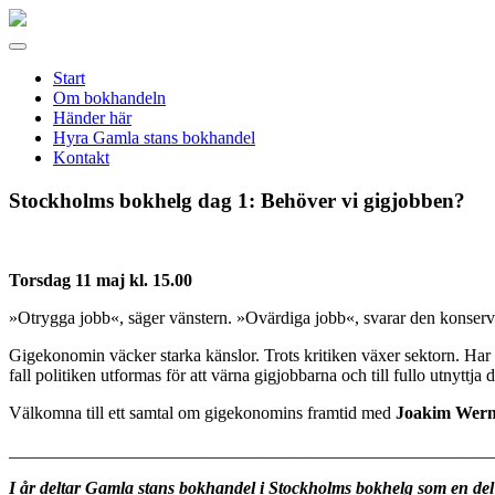
Gamla
stans
Meny
bokhandel
Start
Om bokhandeln
Händer här
Hyra Gamla stans bokhandel
Kontakt
Stockholms bokhelg dag 1: Behöver vi gigjobben?
Torsdag 11 maj kl. 15.00
»Otrygga jobb«, säger vänstern. »Ovärdiga jobb«, svarar den konserv
Gigekonomin väcker starka känslor. Trots kritiken växer sektorn. Har 
fall politiken utformas för att värna gigjobbarna och till fullo utnyttja
Välkomna till ett samtal om gigekonomins framtid med
Joakim
Wern
_______________________________________________________
I år deltar Gamla stans bokhandel i Stockholms bokhelg som en del a