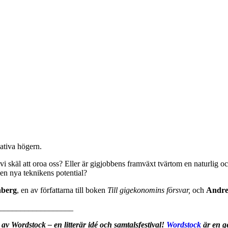
ativa högern.
vi skäl att oroa oss? Eller är gigjobbens framväxt tvärtom en naturlig 
 den nya teknikens potential?
berg
, en av författarna till boken
Till gigekonomins försvar,
och
Andre
__________________
v Wordstock – en litterär idé och samtalsfestival!
Wordstock
är en g