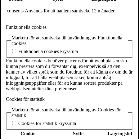
föreläsningar med samtal väljer Svante Weyler ut fem av de böcker
som påverkat honom mest och läser dessa igen tillsammans med
consents
Används för att hantera samtycke
12 månader
deltagarna. Kom och lyssna på en närmare presentationen av
upplägget!
Funktionella cookies
Såhär säger Svante om den kommande bokcirkeln:
Markera för att samtycka till användning av Funktionella
Jag har varit på väg framåt i hela mitt liv, ofta på jakt efter nya
cookies
böcker, nya författare. Inget konstigt med det, det var mitt jobb, mitt
liv. Nu har jag gjort tvärtom, vänt mig om, sett bakåt, läst om de
Funktionella cookies kryssruta
böcker jag tror har påverkat mig mest, de som fått mig att förstå hur
Funktionella cookies behöver placeras för att webbplatsen ska
världen fungerar, vem jag själv är. Min historia med böckerna, helt
kunna prestera som du förväntar dig, exempelvis så att den
enkelt. I den här serien föreläsningar med samtal har jag valt ut fem
känner av vilket språk som du föredrar, för att känna av om du är
av de böckerna. De är så bra att jag gärna läser dem en gång till,
inloggad, för att hålla webbplatsen säker, komma ihåg
tillsammans med er.
inloggningsuppgifter eller för att kunna sortera produkter på
webbplatsen utefter dina preferenser.
Startskott 11 maj klockan 17 under samtalsfestivalen Wordstock i
Gamla stans bokhandel, Stora Nygatan 7, då cirkeln presenteras mer
Cookies för statistik
ingående. Det går också bra att hoppa på direkt i augusti. OBS! Vid
tillfället 11 maj, berättar Svante om bokcirkeln och hur upplägget
Markera för att samtycka till användning av Cookies för
kommer att se ut och detta är helt gratis. För att sedan följa träffarna
statistik
och delta på bokcirkeln i höst köper man ett bokcirkelpaketet. Mer
info om detta längst ned.
Cookies för statistik kryssruta
Upplägg
Cookie
Syfte
Lagringstid