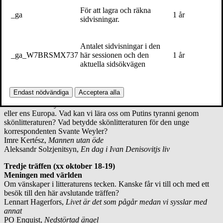
Första träffen (XX augusti 18-19)
För att lagra och räkna
_ga
1 år
Vad kvinnorna har lärt mig om världen
sidvisningar.
Vad är ett kvinnligt författarskap? Kan en man se världen med
kvinnors ögon? Vilka är de unikt kvinnliga erfarenheterna i dessa
romaner?
Antalet sidvisningar i den
Agneta Pleijel,
En vinter i Stockholm
_ga_W7BRSMX737
här sessionen och den
1 år
Hilary Mantel,
Skuggan av ett liv
aktuella sidsökvägen
Marilynne Robinson,
Hemma
Andra träffen (xx september 18-19)
Endast nödvändiga
Acceptera alla
Vad romanerna lärt mig om världen
Världen är så mycket större än Enskede. Större också än Stockholm
eller ens Europa. Vad kan vi lära oss om Putins tyranni genom
skönlitteraturen? Vad betydde skönlitteraturen för den unge
korrespondenten Svante Weyler?
Imre Kertész,
Mannen utan öde
Aleksandr Solzjenitsyn,
En dag i Ivan Denisovitjs liv
Tredje träffen (xx oktober 18-19)
Meningen med världen
Om vänskaper i litteraturens tecken. Kanske får vi till och med ett
besök till den här avslutande träffen?
Lennart Hagerfors,
Livet är det som pågår medan vi sysslar med
annat
PO Enquist,
Nedstörtad ängel