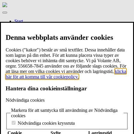
Gamla
stans
Meny
bokhandel
Start
Om bokhandeln
Händer här
Denna webbplats använder cookies
Hyra Gamla stans bokhandel
Kontakt
Cookies ("kakor") består av små textfiler. Dessa innehåller data
Stockholms bokhelg dag 1: Svante Weyler
som lagras på din enhet. För att kunna placera vissa typer av
presenterar höstens bästa bokcirkel
cookies behöver vi inhämta ditt samtycke. Vi på Volante AB,
orgnr. 556658-7845 använder oss av följande slags cookies. För
att läsa mer om vilka cookies vi använder och lagringstid,
klicka
här för att komma till vår cookiepolicy.
Torsdag 11 maj kl. 17.00
Hantera dina cookieinställningar
Svante Weyler presenterar…
Böckerna!
Nödvändiga cookies
-bokcirkeln om varför man inte kan förstå världen utan att läsa
romaner
Markera för att samtycka till användning av Nödvändiga
cookies
Tillsammans med
Svante Weyler
, fd journalist, fd förläggare och
Nödvändiga cookies kryssruta
aktuell med boken
Böckerna
,
bjuder
Gamla stans bokhandel
och
Volante
in till en unik bokcirkel som drar igång i höst. I en serie
Cookie
Syfte
Lagringstid