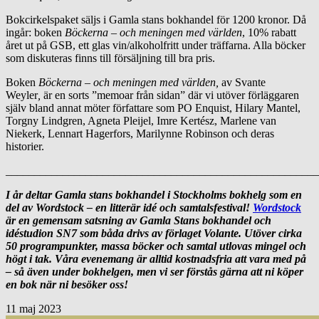
Bokcirkelspaket säljs i Gamla stans bokhandel för 1200 kronor. Då
ingår: boken
Böckerna – och meningen med världen
, 10% rabatt
året ut på GSB, ett glas vin/alkoholfritt under träffarna. Alla böcker
som diskuteras finns till försäljning till bra pris.
Boken
Böckerna – och meningen med världen,
av Svante
Weyler
,
är en sorts ”memoar från sidan” där vi utöver förläggaren
själv bland annat möter författare som PO Enquist, Hilary Mantel,
Torgny Lindgren, Agneta Pleijel, Imre Kertész, Marlene van
Niekerk, Lennart Hagerfors, Marilynne Robinson och deras
historier.
_______________________________________________________
I år deltar Gamla stans bokhandel i Stockholms bokhelg som en
del av Wordstock – en litterär idé och samtalsfestival!
Wordstock
är en gemensam satsning av Gamla Stans bokhandel och
idéstudion SN7 som båda drivs av förlaget Volante. Utöver cirka
50 programpunkter, massa böcker och samtal utlovas mingel och
högt i tak.
Våra evenemang är alltid kostnadsfria att vara med på
– så även under bokhelgen, men vi ser förstås gärna att ni köper
en bok när ni besöker oss!
11
maj 2023