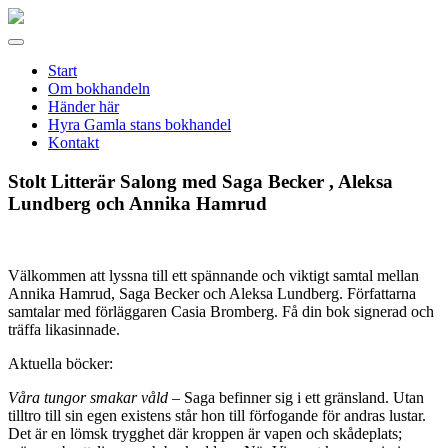
Gamla
stans
Meny
bokhandel
Start
Om bokhandeln
Händer här
Hyra Gamla stans bokhandel
Kontakt
Stolt Litterär Salong med Saga Becker , Aleksa
Lundberg och Annika Hamrud
Välkommen att lyssna till ett spännande och viktigt samtal mellan
Annika Hamrud, Saga Becker och Aleksa Lundberg. Författarna
samtalar med förläggaren Casia Bromberg. Få din bok signerad och
träffa likasinnade.
Aktuella böcker:
Våra tungor smakar våld –
Saga befinner sig i ett gränsland. Utan
tilltro till sin egen existens står hon till förfogande för andras lustar.
Det är en lömsk trygghet där kroppen är vapen och skådeplats;