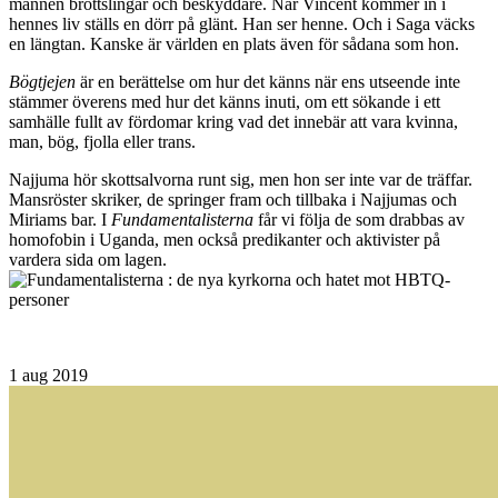
männen brottslingar och beskyddare. När Vincent kommer in i
hennes liv ställs en dörr på glänt. Han ser henne. Och i Saga väcks
en längtan. Kanske är världen en plats även för sådana som hon.
Bögtjejen
är en berättelse om hur det känns när ens utseende inte
stämmer överens med hur det känns inuti, om ett sökande i ett
samhälle fullt av fördomar kring vad det innebär att vara kvinna,
man, bög, fjolla eller trans.
Najjuma hör skottsalvorna runt sig, men hon ser inte var de träffar.
Mansröster skriker, de springer fram och tillbaka i Najjumas och
Miriams bar. I
Fundamentalisterna
får vi följa de som drabbas av
homofobin i Uganda, men också predikanter och aktivis­ter på
vardera sida om lagen.
1
aug 2019