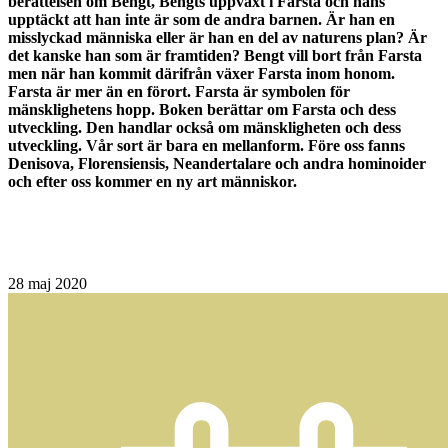
berättelsen om Bengt, Bengts uppväxt i Farsta och hans
upptäckt att han inte är som de andra barnen. Är han en
misslyckad människa eller är han en del av naturens plan? Är
det kanske han som är framtiden? Bengt vill bort från Farsta
men när han kommit därifrån växer Farsta inom honom.
Farsta är mer än en förort. Farsta är symbolen för
mänsklighetens hopp. Boken berättar om Farsta och dess
utveckling. Den handlar också om mänskligheten och dess
utveckling. Vår sort är bara en mellanform. Före oss fanns
Denisova, Florensiensis, Neandertalare och andra hominoider
och efter oss kommer en ny art människor.
28
maj 2020