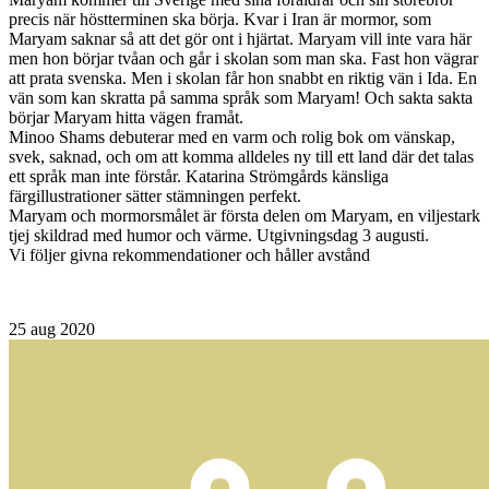
precis när höstterminen ska börja. Kvar i Iran är mormor, som
Maryam saknar så att det gör ont i hjärtat. Maryam vill inte vara här
men hon börjar tvåan och går i skolan som man ska. Fast hon vägrar
att prata svenska. Men i skolan får hon snabbt en riktig vän i Ida. En
vän som kan skratta på samma språk som Maryam! Och sakta sakta
börjar Maryam hitta vägen framåt.
Minoo Shams debuterar med en varm och rolig bok om vänskap,
svek, saknad, och om att komma alldeles ny till ett land där det talas
ett språk man inte förstår. Katarina Strömgårds känsliga
färgillustrationer sätter stämningen perfekt.
Maryam och mormorsmålet är första delen om Maryam, en viljestark
tjej skildrad med humor och värme. Utgivningsdag 3 augusti.
Vi följer givna rekommendationer och håller avstånd
25
aug 2020