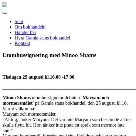
Gamla
stans
Meny
bokhandel
Start
Om bokhandeln
Händer här
Hyra Gamla stans bokhandel
Kontakt
Utomhussignering med Minoo Shams
Tisdagen 25 augusti kl.16.00 -17.00
_______________________________________________________
Minoo Shams
utomhussignerar debuten ’
Maryam och
mormorsmålet
’ på Gamla stans bokhandel, den 25 augusti kl.16.
Varmt välkomna!
Maryam och mormorsmålet:
”Aldrig, tänker Maryam. Det var inte Maryam som bestämde att de
skulle flytta hit. Hon tänker inte prata ett språk som mormor inte
kan.”
Maryam kommer till Sverige med sina föräldrar och sin storebror