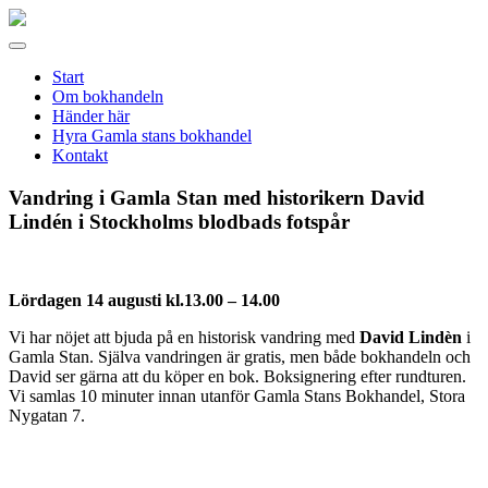
Gamla
stans
Meny
bokhandel
Start
Om bokhandeln
Händer här
Hyra Gamla stans bokhandel
Kontakt
Vandring i Gamla Stan med historikern David
Lindén i Stockholms blodbads fotspår
Lördagen 14 augusti kl.13.00 – 14.00
Vi har nöjet att bjuda på en historisk vandring med
David Lindèn
i
Gamla Stan. Själva vandringen är gratis, men både bokhandeln och
David ser gärna att du köper en bok. Boksignering efter rundturen.
Vi samlas 10 minuter innan utanför Gamla Stans Bokhandel, Stora
Nygatan 7.