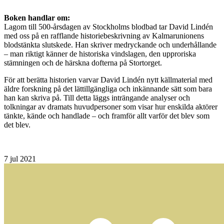
Boken handlar om:
Lagom till 500-årsdagen av Stockholms blodbad tar David Lindén
med oss på en rafflande historiebeskrivning av Kalmarunionens
blodstänkta slutskede. Han skriver medryckande och underhållande
– man riktigt känner de historiska vindslagen, den upproriska
stämningen och de härskna dofterna på Stortorget.
För att berätta historien varvar David Lindén nytt källmaterial med
äldre forskning på det lättillgängliga och inkännande sätt som bara
han kan skriva på. Till detta läggs inträngande analyser och
tolkningar av dramats huvudpersoner som visar hur enskilda aktörer
tänkte, kände och handlade – och framför allt varför det blev som
det blev.
7
jul 2021