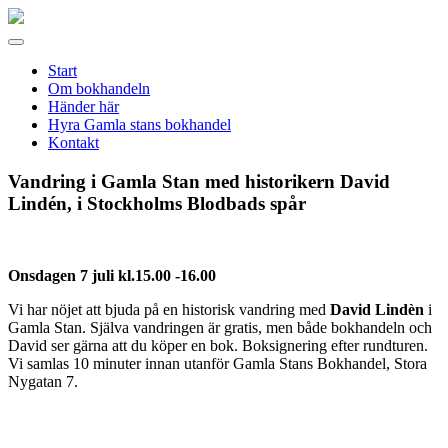
Gamla
stans
Meny
bokhandel
Start
Om bokhandeln
Händer här
Hyra Gamla stans bokhandel
Kontakt
Vandring i Gamla Stan med historikern David
Lindén, i Stockholms Blodbads spår
Onsdagen 7 juli kl.15.00 -16.00
Vi har nöjet att bjuda på en historisk vandring med
David Lindèn
i
Gamla Stan. Själva vandringen är gratis, men både bokhandeln och
David ser gärna att du köper en bok. Boksignering efter rundturen.
Vi samlas 10 minuter innan utanför Gamla Stans Bokhandel, Stora
Nygatan 7.