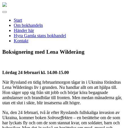
Gamla
stans
Meny
bokhandel
Start
Om bokhandeln
Händer här
Hyra Gamla stans bokhandel
Kontakt
Boksignering med Lena Wilderäng
Lördag 24 februari kl. 14.00-15.00
När Ryssland en tidig februarimorgon tågar in i Ukraina förändras
Lena Wilderängs liv i grunden. Nu handlar allt om att hjälpa till.
Hon säger upp sig från sitt jobb och ­börjar köra begagnade
ambulanser och brandbilar till fronten. Men medan månaderna går,
utan ett slut i sikte, blir insatserna allt högre.
Nu, den 24 februari, två år efter Rysslands fullskaliga invasion av
Ukraina, kommer boken
Solroseffekten
– en berättelse om de som
har lyckats fly och om de som stannat kvar, om soldater, barn och
babusjkor. Men det är också en berättelse om mod, moral och