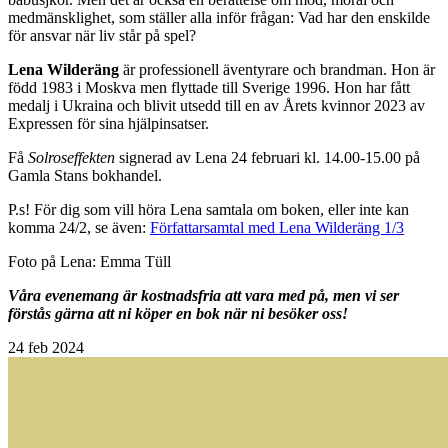
medmänsklighet, som ställer alla inför ­frågan: Vad har den enskilde
för ansvar när liv står på spel?
Lena Wilderäng
är professionell äventyrare och brandman. Hon är
född 1983 i Moskva men flyttade till Sverige 1996. Hon har fått
medalj i Ukraina och blivit utsedd till en av Årets kvinnor 2023 av
Expressen för sina hjälpinsatser.
Få
Solroseffekten
signerad av Lena 24 februari kl. 14.00-15.00 på
Gamla Stans bokhandel.
P.s! För dig som vill höra Lena samtala om boken, eller inte kan
komma 24/2, se även:
Författarsamtal med Lena Wilderäng 1/3
Foto på Lena: Emma Tüll
Våra evenemang är kostnadsfria att vara med på, men vi ser
förstås gärna att ni köper en bok när ni besöker oss!
24
feb 2024