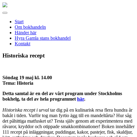
Gamla
stans
Meny
bokhandel
Start
Om bokhandeln
Händer här
Hyra Gamla stans bokhandel
Kontakt
Historiska recept
Söndag 19 maj kl. 14.00
Tema: Historia
Detta samtal är en del av vårt program under Stockholms
bokhelg, ta del av hela programmet
här
.
Historiska recept i urval
tar dig på en kulinarisk resa flera hundra år
bakåt i tiden. Varför tog man fyrtio ägg till en mandeltårta? Hur såg
det påhittiga matfusket ut? Testa själv genom att experimentera med
råvaror, kryddor och otippade smakkombinationer! Boken innehåller
111 recept på inläggningar, puddingar, kakor, pastejer, fisk, skaldjur,