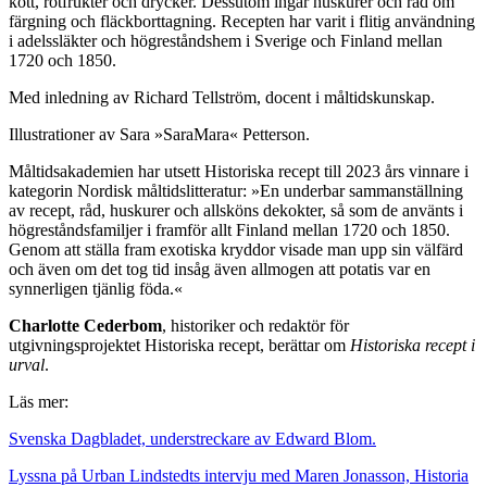
kött, rotfrukter och drycker. Dessutom ingår huskurer och råd om
färgning och fläckborttagning. Recepten har varit i flitig användning
i adelssläkter och högreståndshem i Sverige och Finland mellan
1720 och 1850.
Med inledning av Richard Tellström, docent i måltidskunskap.
Illustrationer av Sara »SaraMara« Petterson.
Måltidsakademien har utsett Historiska recept till 2023 års vinnare i
kategorin Nordisk måltidslitteratur: »En underbar sammanställning
av recept, råd, huskurer och allsköns dekokter, så som de använts i
högreståndsfamiljer i framför allt Finland mellan 1720 och 1850.
Genom att ställa fram exotiska kryddor visade man upp sin välfärd
och även om det tog tid insåg även allmogen att potatis var en
synnerligen tjänlig föda.«
Charlotte Cederbom
, historiker och redaktör för
utgivningsprojektet Historiska recept, berättar om
Historiska recept i
urval
.
Läs mer:
Svenska Dagbladet, understreckare av Edward Blom.
Lyssna på Urban Lindstedts intervju med Maren Jonasson, Historia