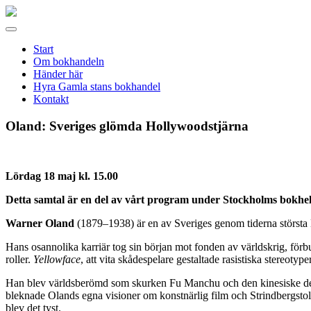
Gamla
stans
Meny
bokhandel
Start
Om bokhandeln
Händer här
Hyra Gamla stans bokhandel
Kontakt
Oland: Sveriges glömda Hollywoodstjärna
Lördag 18 maj kl.
15.00
Detta samtal är en del av vårt program under Stockholms bokhe
Warner Oland
(1879–1938) är en av Sveriges genom tiderna största 
Hans osannolika karriär tog sin början mot fonden av världskrig, förb
roller.
Yellowface
, att vita skådespelare gestaltade rasistiska stereoty
Han blev världsberömd som skurken Fu Manchu och den kinesiske detek
bleknade Olands egna visioner om konstnärlig film och Strindbergstolk
blev det tyst.