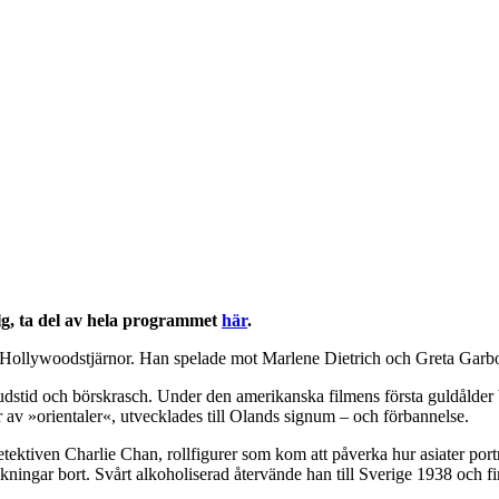
lg, ta del av hela programmet
här
.
Hollywoodstjärnor. Han spelade mot Marlene Dietrich och Greta Garbo, 
udstid och börskrasch. Under den amerikanska filmens första guldålder 
per av »orientaler«, utvecklades till Olands signum – och förbannelse.
tiven Charlie Chan, rollfigurer som kom att påverka hur asiater portr
ningar bort. Svårt alkoholiserad återvände han till Sverige 1938 och fi