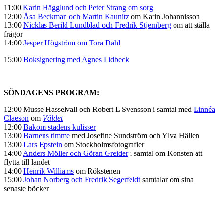
11:00
Karin Hägglund och Peter Strang om sorg
12:00
Åsa Beckman och Martin Kaunitz
om Karin Johannisson
13:00
Nicklas Berild Lundblad
och Fredrik Stjernberg
om att ställa
frågor
14:00
Jesper Högström om Tora Dahl
15:00
Boksignering med Agnes Lidbeck
SÖNDAGENS PROGRAM:
12:00
Musse Hasselvall
och Robert L Svensson i samtal med
Linnéa
Claeson
om
Våldet
12:00
Bakom stadens kulisser
13:00
Barnens timme
med Josefine Sundström och Ylva Hällen
13:00
Lars Epstein
om Stockholmsfotografier
14:00
Anders Möller och
Göran Greider
i samtal om Konsten att
flytta till landet
14:00
Henrik Williams
om Rökstenen
15:00
Johan Norberg
och Fredrik Segerfeldt
samtalar om sina
senaste böcker