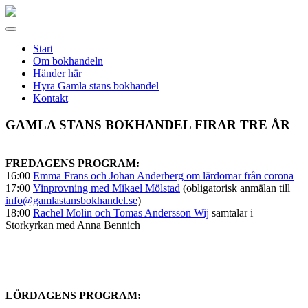
Gamla
stans
Meny
bokhandel
Start
Om bokhandeln
Händer här
Hyra Gamla stans bokhandel
Kontakt
GAMLA STANS BOKHANDEL FIRAR TRE ÅR
FREDAGENS PROGRAM:
16:00
Emma Frans och Johan Anderberg om lärdomar från corona
17:00
Vinprovning med Mikael Mölstad
(obligatorisk anmälan till
info@gamlastansbokhandel.se
)
18:00
Rachel Molin och Tomas Andersson Wij
samtalar i
Storkyrkan med Anna Bennich
LÖRDAGENS PROGRAM: