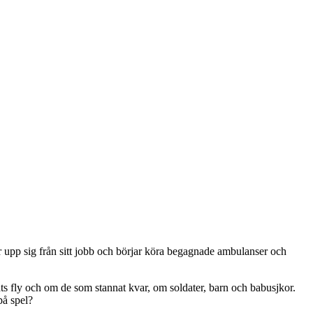
r upp sig från sitt jobb och ­börjar köra begagnade ambulanser och
ts fly och om de som stannat kvar, om soldater, barn och babusjkor.
på spel?