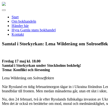
Gamla
stans
Meny
bokhandel
Start
Om bokhandeln
Händer här
Hyra Gamla stans bokhandel
Kontakt
Samtal i Storkyrkan: Lena Wilderäng om Solroseffek
Fredag 17 maj kl. 18.00
Samtal i Storkyrkan under Stockholms bokhelg!
Tema: Konflikt och försoning
Lena Wilderäng om
Solroseffekten
När Ryssland en tidig februarimorgon tågar in i Ukraina förändras Lena
brandbilar till fronten. Men medan månaderna går, utan ett slut i sikte, 
Nu, den 24 februari, två år efter Rysslands fullskaliga invasion av 
Men det är också en berättelse om mod, moral och medmänsklighet, som s